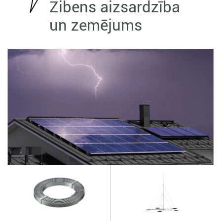
Zibens aizsardzība
un zemējums