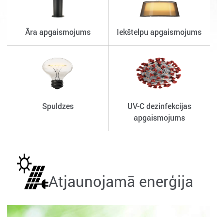
Āra apgaismojums
Iekštelpu apgaismojums
Spuldzes
UV-C dezinfekcijas
apgaismojums
Atjaunojamā enerģija