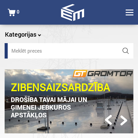
0
Kategorijas
Products
search
ZIBENSAIZSARDZĪBA
DROŠĪBA TAVAI MĀJAI UN
ĢIMENEI JEBKUROS
APSTĀKĻOS
Previous
Next