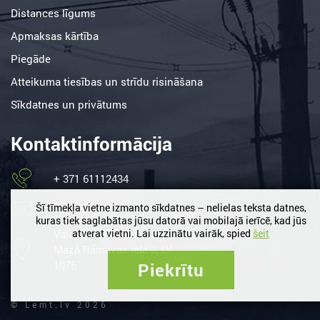
Distances līgums
Apmaksas kārtība
Piegāde
Atteikuma tiesības un strīdu risināšana
Sīkdatnes un privātums
Kontaktinformācija
+ 371 61112434
birojs@lemt.lv
Šī tīmekļa vietne izmanto sīkdatnes – nelielas teksta datnes,
kuras tiek saglabātas jūsu datorā vai mobilajā ierīcē, kad jūs
Valdlauči, Ķekavas nov. /
atverat vietni. Lai uzzinātu vairāk, spied
šeit
Mazā Rāmavas iela 2, LV-
1076
Piekrītu
© Lemt.lv 2026