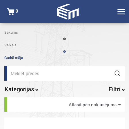
0
Sākums
Veikals
Gudrā māja
Products
search
Kategorijas
Filtri
Atlasīt pēc noklusējuma