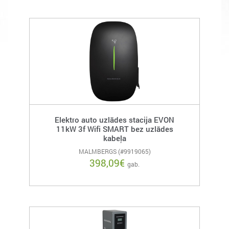
Elektro auto uzlādes stacija EVON
11kW 3f Wifi SMART bez uzlādes
kabeļa
MALMBERGS (#9919065)
398,09
€
gab.