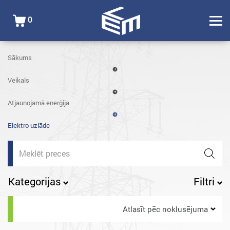
0
Sākums
Veikals
Atjaunojamā enerģija
Elektro uzlāde
Products
search
Kategorijas
Filtri
Atlasīt pēc noklusējuma