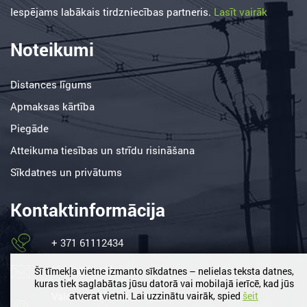
Iespējams labākais tirdzniecības partneris.
Lasīt vairāk
Noteikumi
Distances līgums
Apmaksas kārtība
Piegāde
Atteikuma tiesības un strīdu risināšana
Sīkdatnes un privātums
Kontaktinformācija
+ 371 61112434
birojs@lemt.lv
Šī tīmekļa vietne izmanto sīkdatnes – nelielas teksta datnes,
kuras tiek saglabātas jūsu datorā vai mobilajā ierīcē, kad jūs
Valdlauči, Ķekavas nov. /
atverat vietni. Lai uzzinātu vairāk, spied
šeit