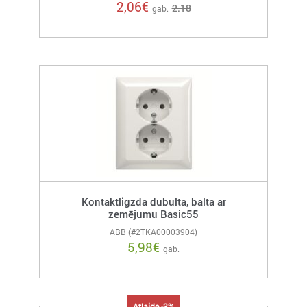
2,06
€
2.18
gab.
Kontaktligzda dubulta, balta ar
zemējumu Basic55
ABB (#2TKA00003904)
5,98
€
gab.
Atlaide -3%