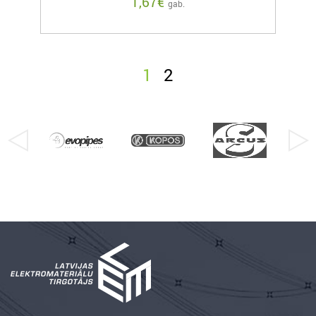
1,67
€
gab.
1
2