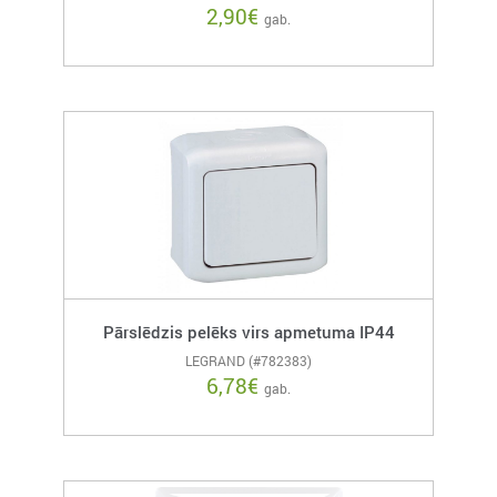
2,90
€
gab.
Pārslēdzis pelēks virs apmetuma IP44
LEGRAND (#782383)
6,78
€
gab.