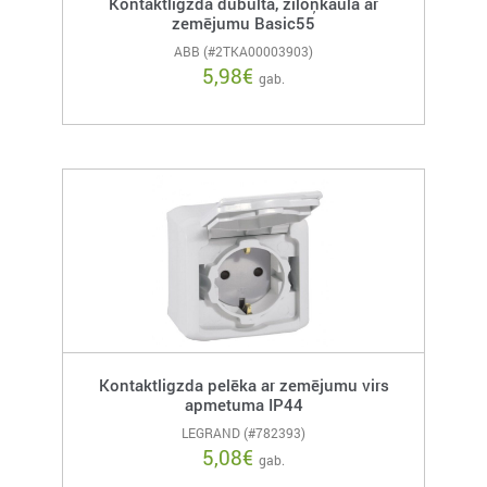
Kontaktligzda dubulta, ziloņkaula ar
zemējumu Basic55
ABB (#2TKA00003903)
5,98
€
gab.
Kontaktligzda pelēka ar zemējumu virs
apmetuma IP44
LEGRAND (#782393)
5,08
€
gab.