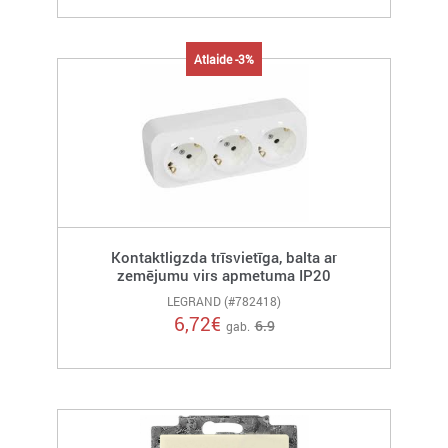
Atlaide -3%
Kontaktligzda trīsvietīga, balta ar
zemējumu virs apmetuma IP20
LEGRAND (#782418)
6,72
€
6.9
gab.