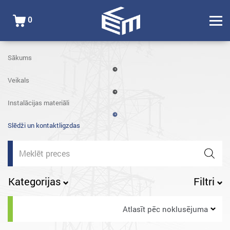
0
Sākums
Veikals
Instalācijas materiāli
Slēdži un kontaktligzdas
Products
search
Kategorijas
Filtri
Atlasīt pēc noklusējuma