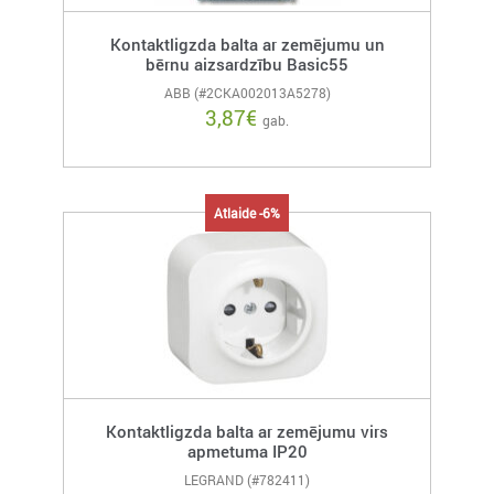
Kontaktligzda balta ar zemējumu un
bērnu aizsardzību Basic55
ABB (#2CKA002013A5278)
3,87
€
gab.
Atlaide -6%
Kontaktligzda balta ar zemējumu virs
apmetuma IP20
LEGRAND (#782411)