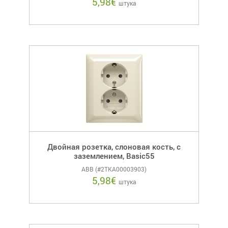
5,98
€
штука
Двойная розетка, слоновая кость, с
заземлением, Basic55
ABB (#2TKA00003903)
5,98
€
штука