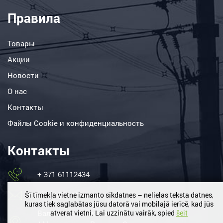
Правила
Товары
Акции
Новости
О нас
Контакты
Файлы Сookie и конфиденциальность
Контакты
+ 371 61112434
birojs@lemt.lv
Šī tīmekļa vietne izmanto sīkdatnes – nelielas teksta datnes,
kuras tiek saglabātas jūsu datorā vai mobilajā ierīcē, kad jūs
Вальдлаучи, Кекавас нов.
atverat vietni. Lai uzzinātu vairāk, spied
šeit