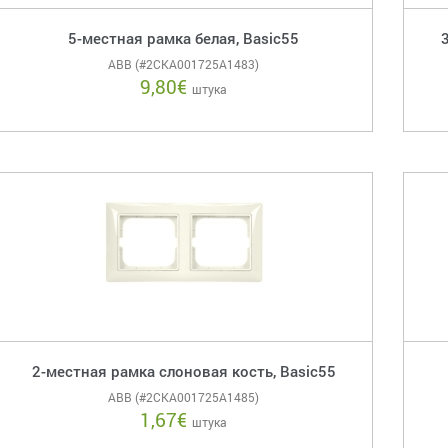
5-местная рамка белая, Basic55
ABB (#2CKA001725A1483)
9,80
€
штука
2-местная рамка слоновая кость, Basic55
ABB (#2CKA001725A1485)
1,67
€
штука