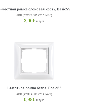
3-местная рамка слоновая кость, Basic55
ABB (#2CKA001725A1486)
3,00
€
штука
1-местная рамка белая, Basic55
ABB (#2CKA001725A1479)
0,98
€
штука