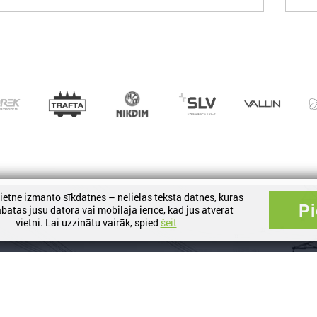
vietne izmanto sīkdatnes – nelielas teksta datnes, kuras
Pi
abātas jūsu datorā vai mobilajā ierīcē, kad jūs atverat
vietni. Lai uzzinātu vairāk, spied
šeit
Правила