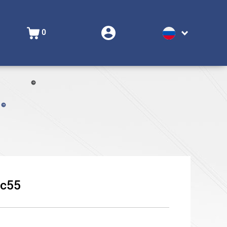
0
ic55