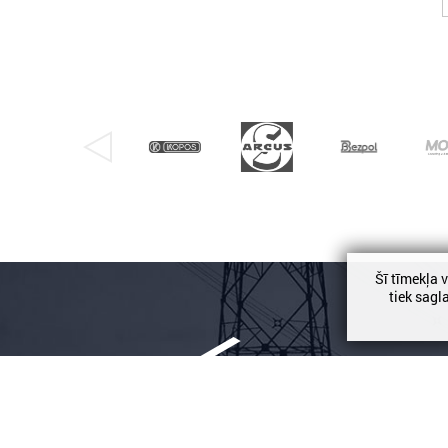
Šī tīmekļa 
tiek sagl