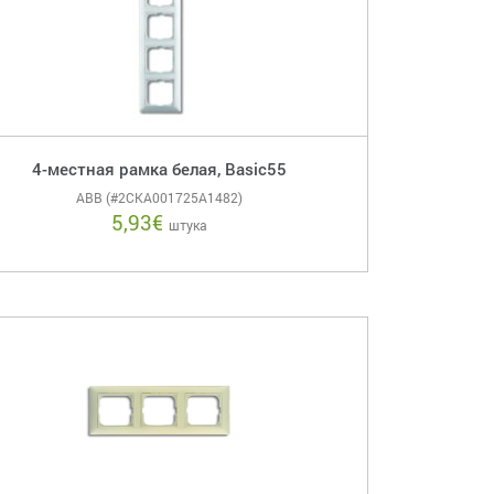
4-местная рамка белая, Basic55
ABB (#2CKA001725A1482)
5,93
€
штука