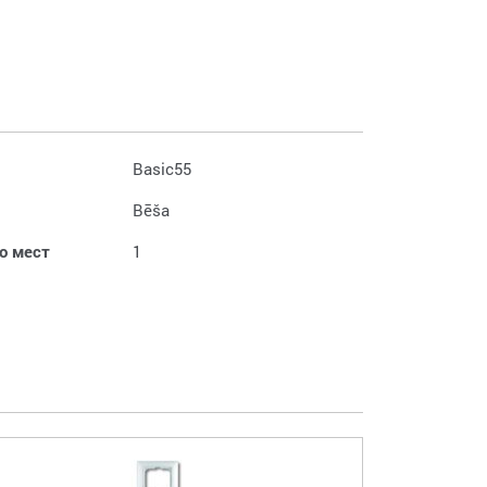
Basic55
Bēša
о мест
1