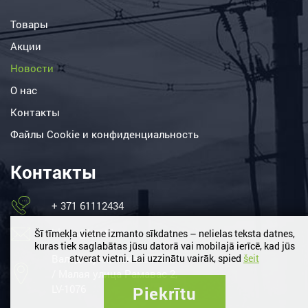
Товары
Акции
Новости
О нас
Контакты
Файлы Сookie и конфиденциальность
Контакты
+ 371 61112434
birojs@lemt.lv
Šī tīmekļa vietne izmanto sīkdatnes – nelielas teksta datnes,
kuras tiek saglabātas jūsu datorā vai mobilajā ierīcē, kad jūs
Вальдлаучи, Кекавас нов.
atverat vietni. Lai uzzinātu vairāk, spied
šeit
/ Малая улица Рамавас 2,
LV-1076
Piekrītu