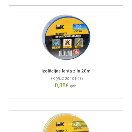
Izolācijas lenta zila 20m
IEK (#UIZ-20-10-K07)
0,88
€
gab.