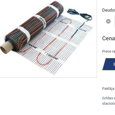
Daudz
Cena
Prece r
Paklāja
Grīdas 
stacion