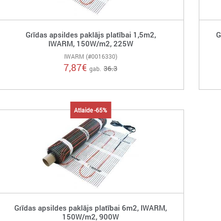
Grīdas apsildes paklājs platībai 1,5m2,
G
IWARM, 150W/m2, 225W
IWARM (#0016330)
7,87
€
36.3
gab.
Atlaide -65%
Grīdas apsildes paklājs platībai 6m2, IWARM,
150W/m2, 900W