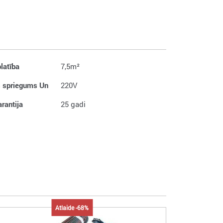
latība
7,5m²
 spriegums Un
220V
rantija
25 gadi
Atlaide -68%