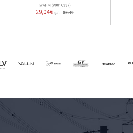
IWARM (#0016337)
29,04
€
83.49
gab.