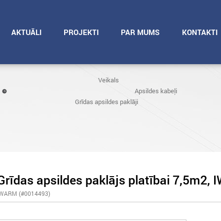
AKTUĀLI
PROJEKTI
PAR MUMS
KONTAKTI
Veikals
Apsildes kabeļi
Grīdas apsildes paklāji
Grīdas apsildes paklājs platībai 7,5m
IWARM (#0014493)