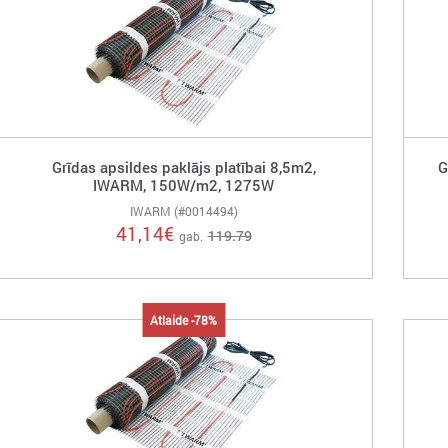
Grīdas apsildes paklājs platībai 8,5m2,
G
IWARM, 150W/m2, 1275W
IWARM (#0014494)
41,14
€
119.79
gab.
Atlaide -78%