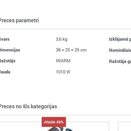
Preces parametri
Svars
3,6 kg
Izklājamā p
Dimensijas
38 × 25 × 25 cm
Nominālais
Ražotājs
IWARM
Ražotāja ga
Jauda
1010 W
Preces no šīs kategorijas
Atlaide -66%