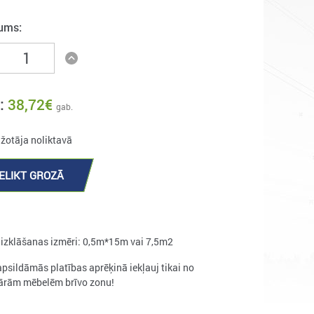
ums:
:
38,72
€
gab.
ažotāja noliktavā
IELIKT GROZĀ
 izklāšanas izmēri: 0,5m*15m vai 7,5m2
apsildāmās platības aprēķinā iekļauj tikai no
ārām mēbelēm brīvo zonu!