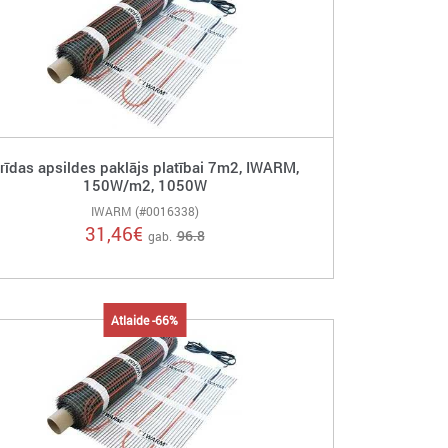
rīdas apsildes paklājs platībai 7m2, IWARM,
150W/m2, 1050W
IWARM (#0016338)
31,46
€
96.8
gab.
Atlaide -66%