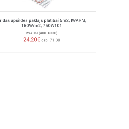
rīdas apsildes paklājs platībai 5m2, IWARM,
150W/m2, 750W101
IWARM (#0016336)
24,20
€
71.39
gab.