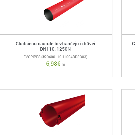
Gludsienu caurule beztranšeju izbūvei
G
DN110, 1250N
EVOPIPES (#20400110H1004DD3O03)
6,98
€
m