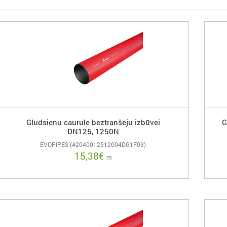
Gludsienu caurule beztranšeju izbūvei
G
DN125, 1250N
EVOPIPES (#2040012512004DG1F03)
15,38
€
m