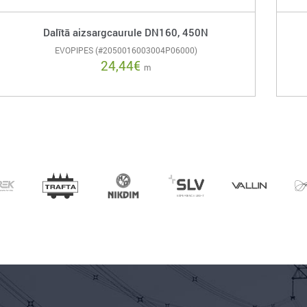
Dalītā aizsargcaurule DN160, 450N
EVOPIPES (#2050016003004P06000)
24,44
€
m