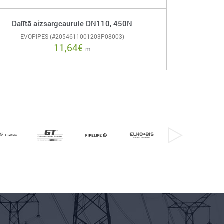
Dalītā aizsargcaurule DN110, 450N
EVOPIPES (#2054611001203P08003)
11,64
€
m