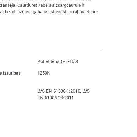
 tranšejā. Caurdures kabeļu aizsargcaurule ir
a dažāda izmēra gabalos (stieņos) un ruļļos. Netiek
Polietilēns (PE-100)
 izturības
1250N
LVS EN 61386-1:2018, LVS
EN 61386-24:2011