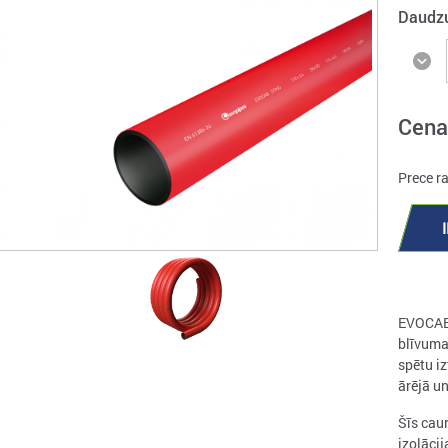
Daudz
Cena
Prece r
EVOCAB 
blīvuma 
spētu iz
ārējā un
Šīs cau
izolāci