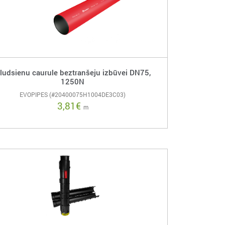
ludsienu caurule beztranšeju izbūvei DN75,
1250N
EVOPIPES (#20400075H1004DE3C03)
3,81
€
m