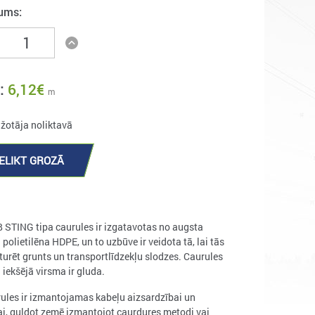
ums:
:
6,12
€
m
ažotāja noliktavā
IELIKT GROZĀ
STING tipa caurules ir izgatavotas no augsta
polietilēna HDPE, un to uzbūve ir veidota tā, lai tās
turēt grunts un transportlīdzekļu slodzes. Caurules
 iekšējā virsma ir gluda.
rules ir izmantojamas kabeļu aizsardzībai un
jai, guldot zemē izmantojot caurdures metodi vai