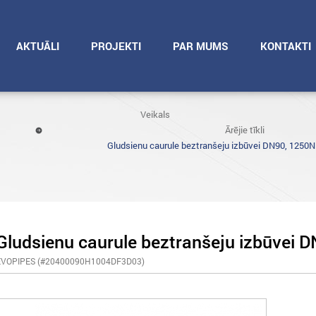
AKTUĀLI
PROJEKTI
PAR MUMS
KONTAKTI
Veikals
Ārējie tīkli
Gludsienu caurule beztranšeju izbūvei DN90, 1250N
Gludsienu caurule beztranšeju izbūvei 
EVOPIPES (#20400090H1004DF3D03)