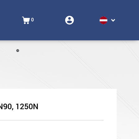
0
DN90, 1250N