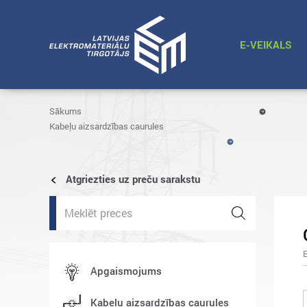
E-VEIKALS
Sākums
Kabeļu aizsardzības caurules
Atgriezties uz preču sarakstu
Products
search
Apgaismojums
Kabeļu aizsardzības caurules