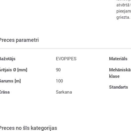
atvērtā
pieejam
griezta.
Preces parametri
Ražotājs
EVOPIPES
Materiāls
Ārējais Ø [mm]
90
Mehāniskās
klase
Garums [m]
100
Standarts
Krāsa
Sarkana
Preces no šīs kategorijas