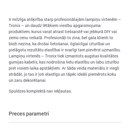
Ir milzīga atšķirība starp profesionālajām lampiņu virtenēm –
Tronix – un daudz lētākiem viesību apgaismojuma
produktiem, kurus varat atrast tiešsaistē vai jebkurā DIY vai
zemo cenu veikalā. Profesionāļi to zina, bet gala klienti to
bieži nezina, ka drošai lietošanai, ilglaicīgai izturībai un
pielāgotu rezultātu elastībai ir svarīgi tam pievērst uzmanību.
Lampiņu virtenēs – Tronix tiek izmantots augstas kvalitātes
gumijas kabelis, kas nodrošina lielu elastību un labu izturību
pret visiem laika apstākļiem. Ar šāda veida materiālu ir viegli
strādāt, jo tas ir ļoti elastīgs un tāpēc ideāli piemērots koku
un zaru dekorēšanai.
Spuldzes komplektā nav iekļautas.
Preces parametri