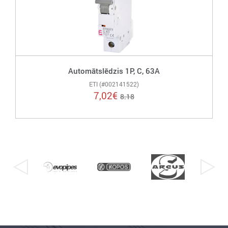
Automātslēdzis 1P, C, 63A
ETI (#002141522)
7,02
€
8.18