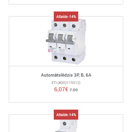
Atlaide -14%
Automātslēdzis 3P, B, 6A
ETI (#002115512)
6,07
€
7.09
Atlaide -14%