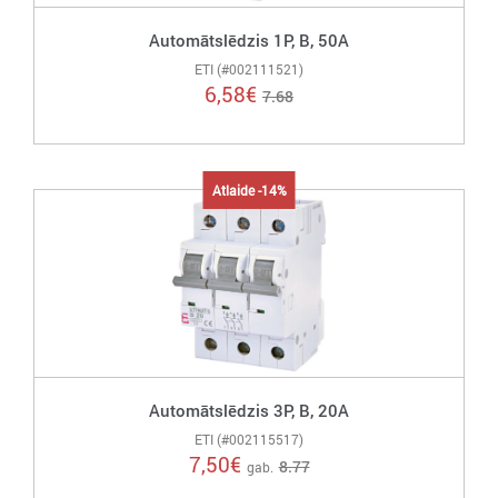
Automātslēdzis 1P, B, 50A
ETI (#002111521)
6,58
€
7.68
Atlaide -14%
Automātslēdzis 3P, B, 20A
ETI (#002115517)
7,50
€
8.77
gab.