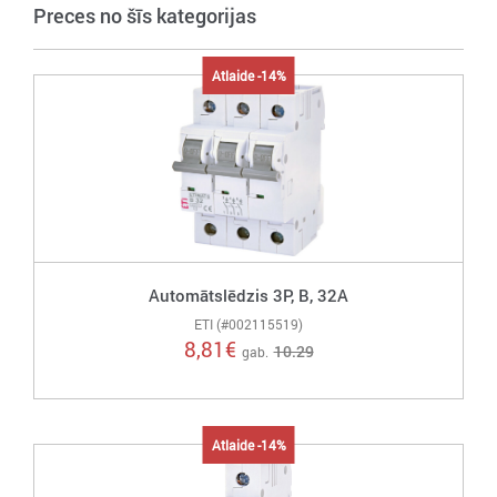
Preces no šīs kategorijas
Atlaide -14%
Automātslēdzis 3P, B, 32A
ETI (#002115519)
8,81
€
10.29
gab.
Atlaide -14%