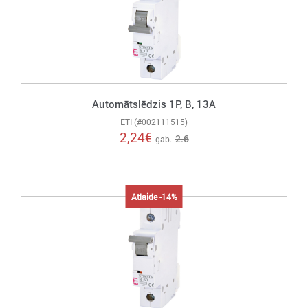
Automātslēdzis 1P, B, 13A
ETI (#002111515)
2,24
€
2.6
gab.
Atlaide -14%