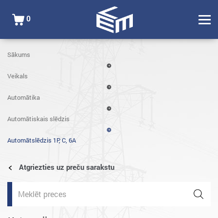
0
Sākums
Veikals
Automātika
Automātiskais slēdzis
Automātslēdzis 1P, C, 6A
Atgriezties uz preču sarakstu
Products
search