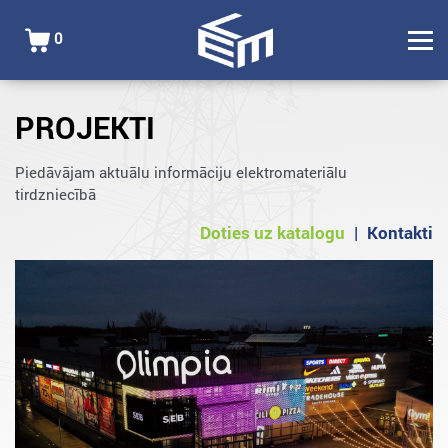
0
PROJEKTI
Piedāvājam aktuālu informāciju elektromateriālu
tirdzniecībā
Doties uz katalogu
|
Kontakti