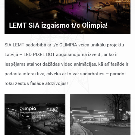
LEMT SIA izgaismo t/c Olimpia!
SIA LEMT sadarbībā ar t/c OLIMPIA veica unikālu projektu
Latvijā – LED PIXEL DOT apgaismojuma izveidi, ar ko ir
iespējams atainot dažādas video animācijas, kā arī fasāde ir
padarīta interaktīva, cilvēks ar to var sadarboties – parādot
roku žestus fasāde atdzīvojas!