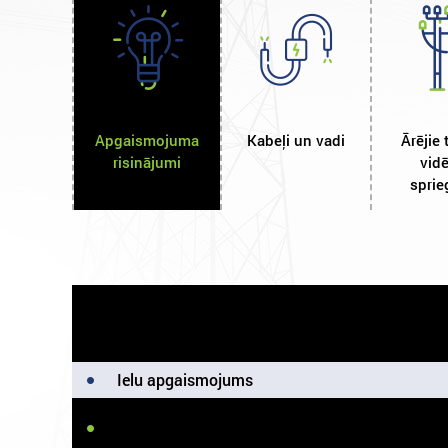
Apgaismojuma
Kabeļi un vadi
Ārējie 
risinājumi
vidē
spri
Apgaismojuma risinājumi
Ielu apgaismojums
LED gaismekļi