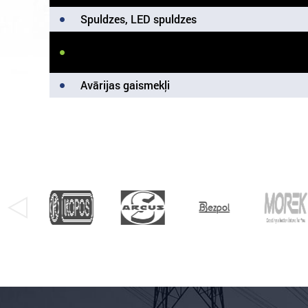
Spuldzes, LED spuldzes
Iekštelpu apgaismojums
Avārijas gaismekļi