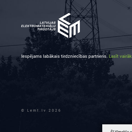
Iespējams labākais tirdzniecības partneris.
Lasīt vairāk
© Lemt.lv 2026
Šī tīmekļa 