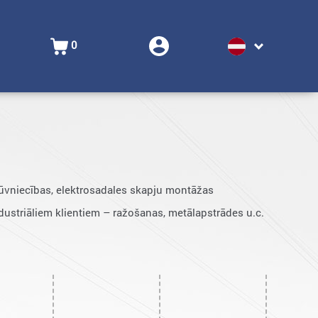
0
būvniecības, elektrosadales skapju montāžas
striāliem klientiem – ražošanas, metālapstrādes u.c.