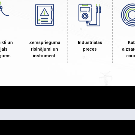
tīkli un
Zemsprieguma
Industriālās
Kab
jais
risinājumi un
preces
aizsar
egums
instrumenti
caur