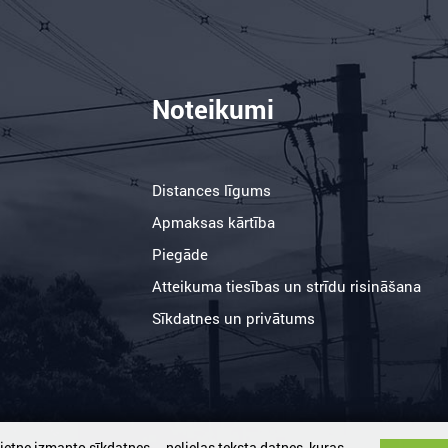
Noteikumi
Distances līgums
Apmaksas kārtība
Piegāde
Atteikuma tiesības un strīdu risināšana
Sīkdatnes un privātums
vietne izmanto sīkdatnes – nelielas teksta datnes, kuras