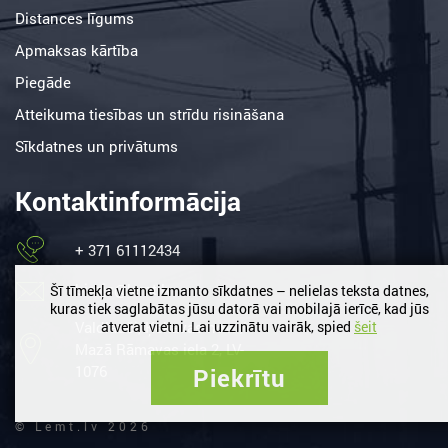
Distances līgums
Apmaksas kārtība
Piegāde
Atteikuma tiesības un strīdu risināšana
Sīkdatnes un privātums
Kontaktinformācija
+ 371 61112434
birojs@lemt.lv
Šī tīmekļa vietne izmanto sīkdatnes – nelielas teksta datnes,
kuras tiek saglabātas jūsu datorā vai mobilajā ierīcē, kad jūs
Valdlauči, Ķekavas nov. /
atverat vietni. Lai uzzinātu vairāk, spied
šeit
Mazā Rāmavas iela 2, LV-
1076
Piekrītu
© Lemt.lv 2026