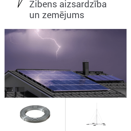
Zibens aizsardzība
un zemējums