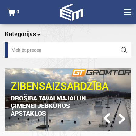
0
Kategorijas
Products
search
ZIBENSAIZSARDZĪBA
DROŠĪBA TAVAI MĀJAI UN
ĢIMENEI JEBKUROS
APSTĀKĻOS
Previous
Next