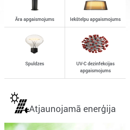
Āra apgaismojums
Iekštelpu apgaismojums
Spuldzes
UV-C dezinfekcijas
apgaismojums
Atjaunojamā enerģija