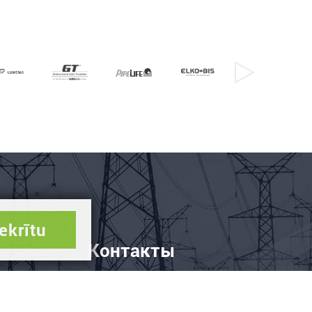
ekrītu
Контакты
+ 371 61112434