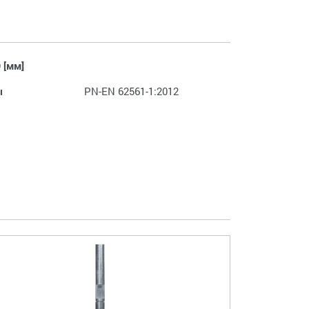
 [мм]
ы
PN-EN 62561-1:2012