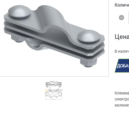
Колич
Цен
В налич
ДОБА
Клемма
электр
молние