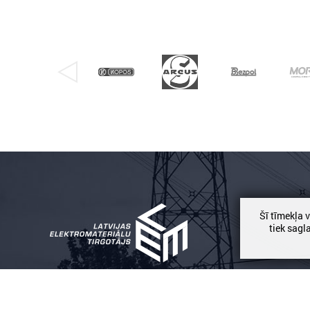
Šī tīmekļa 
tiek sagl
Возможно, лучший торговый партнер.
Читать даль