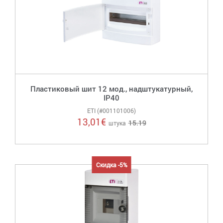
Пластиковый шит 12 мод., надштукатурный,
IP40
ETI (#001101006)
13,01
€
15.19
штука
Скидка -5%