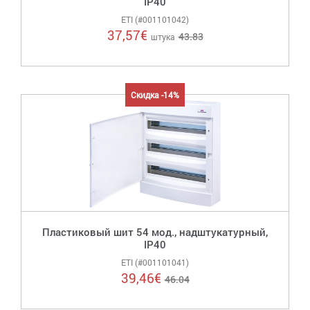
IP40
ETI (#001101042)
37,57
€
43.83
штука
Скидка -14%
Пластиковый шит 54 мод., надштукатурный,
IP40
ETI (#001101041)
39,46
€
46.04