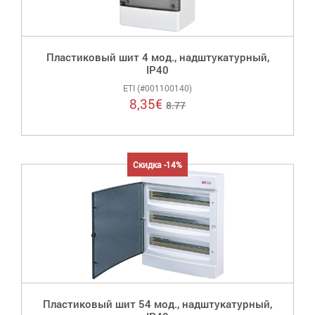
Пластиковый шит 4 мод., надштукатурный,
IP40
ETI (#001100140)
8,35
€
8.77
Скидка -14%
Пластиковый шит 54 мод., надштукатурный,