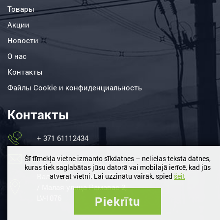
Товары
Акции
Новости
О нас
Контакты
Файлы Сookie и конфиденциальность
Контакты
+ 371 61112434
birojs@lemt.lv
Šī tīmekļa vietne izmanto sīkdatnes – nelielas teksta datnes,
kuras tiek saglabātas jūsu datorā vai mobilajā ierīcē, kad jūs
Вальдлаучи, Кекавас нов.
atverat vietni. Lai uzzinātu vairāk, spied
šeit
/ Малая улица Рамавас 2,
LV-1076
Piekrītu