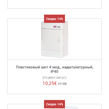
Скидка -14%
Пластиковый шит 4 мод., надштукатурный,
IP40
ETI (#001100141)
10,25
€
11.95
Скидка -14%