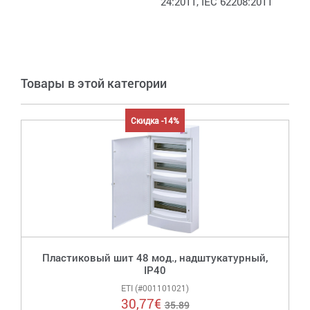
24:2011, IEC 62208:2011
Товары в этой категории
Скидка -14%
Пластиковый шит 48 мод., надштукатурный,
IP40
ETI (#001101021)
30,77
€
35.89