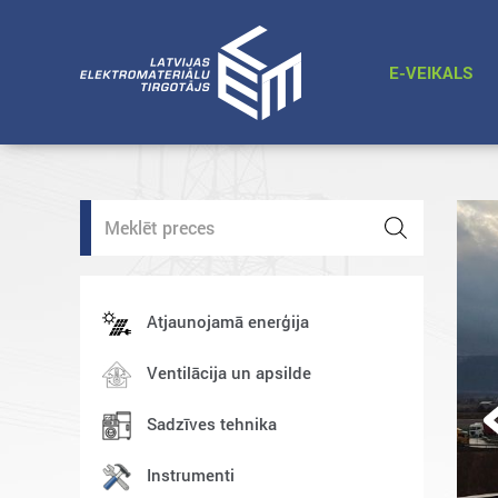
E-VEIKALS
Products
search
Atjaunojamā enerģija
Ventilācija un apsilde
Sadzīves tehnika
Instrumenti