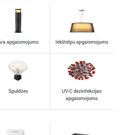
Āra apgaismojums
Iekštelpu apgaismojums
Spuldzes
UV-C dezinfekcijas
apgaismojums