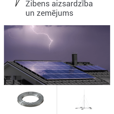
Zibens aizsardzība
un zemējums