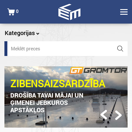
0
Kategorijas
Products
search
ZIBENSAIZSARDZĪBA
DROŠĪBA TAVAI MĀJAI UN
ĢIMENEI JEBKUROS
APSTĀKĻOS
Previous
Next