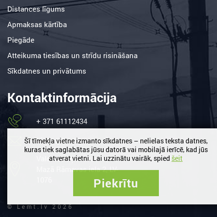
Distances līgums
Apmaksas kārtība
Piegāde
Atteikuma tiesības un strīdu risināšana
Sīkdatnes un privātums
Kontaktinformācija
+ 371 61112434
birojs@lemt.lv
Šī tīmekļa vietne izmanto sīkdatnes – nelielas teksta datnes,
kuras tiek saglabātas jūsu datorā vai mobilajā ierīcē, kad jūs
Valdlauči, Ķekavas nov. /
atverat vietni. Lai uzzinātu vairāk, spied
šeit
Mazā Rāmavas iela 2, LV-
1076
Piekrītu
© Lemt.lv 2026