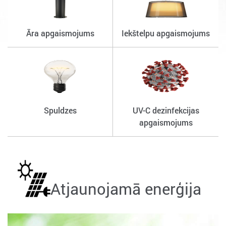
Āra apgaismojums
Iekštelpu apgaismojums
Spuldzes
UV-C dezinfekcijas
apgaismojums
Atjaunojamā enerģija