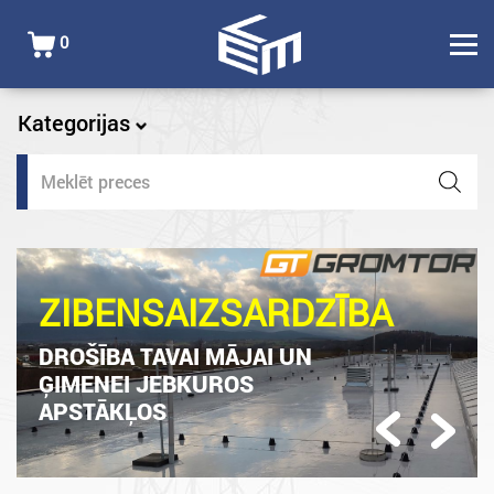
0
Kategorijas
Products
search
ZIBENSAIZSARDZĪBA
DROŠĪBA TAVAI MĀJAI UN
ĢIMENEI JEBKUROS
APSTĀKĻOS
Previous
Next