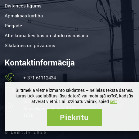
Distances līgums
Apmaksas kārtība
Piegāde
Atteikuma tiesības un strīdu risināšana
Sīkdatnes un privātums
Kontaktinformācija
+ 371 61112434
birojs@lemt.lv
Šī tīmekļa vietne izmanto sīkdatnes – nelielas teksta datnes,
kuras tiek saglabātas jūsu datorā vai mobilajā ierīcē, kad jūs
Valdlauči, Ķekavas nov. /
atverat vietni. Lai uzzinātu vairāk, spied
šeit
Mazā Rāmavas iela 2, LV-
1076
Piekrītu
© Lemt.lv 2026