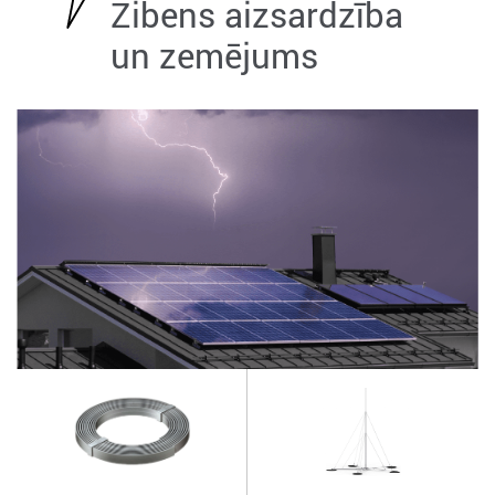
Zibens aizsardzība
un zemējums