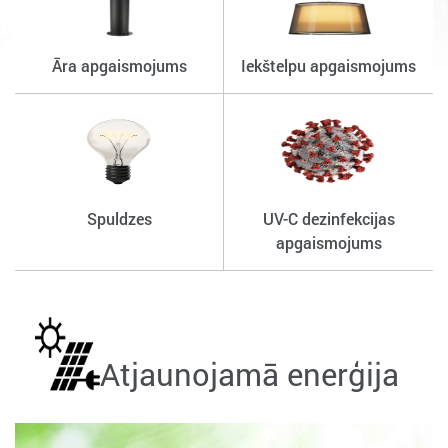
Āra apgaismojums
Iekštelpu apgaismojums
Spuldzes
UV-C dezinfekcijas
apgaismojums
Atjaunojamā enerģija