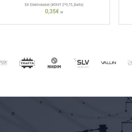
EK Elektrokabel (#OMY 2*0,75_Balts)
0,35
€
м