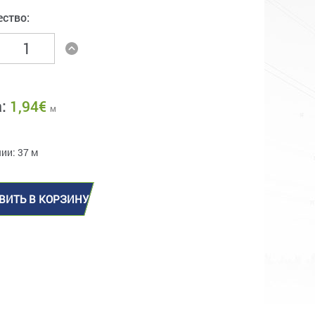
ество:
а:
1,94
€
м
ии: 37 м
ВИТЬ В КОРЗИНУ