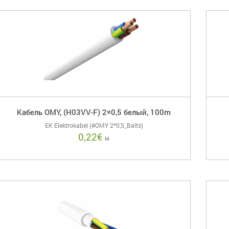
Кабель OMY, (H03VV-F) 2×0,5 белый, 100m
EK Elektrokabel (#OMY 2*0,5_Balts)
0,22
€
м