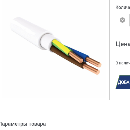
Колич
Цен
В налич
ДОБА
Параметры товара