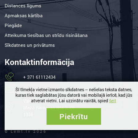
Distances līgums
Apmaksas kārtība
Piegāde
Atteikuma tiesības un strīdu risināšana
Sīkdatnes un privātums
Kontaktinformācija
+ 371 61112434
birojs@lemt.lv
Šī tīmekļa vietne izmanto sīkdatnes – nelielas teksta datnes,
kuras tiek saglabātas jūsu datorā vai mobilajā ierīcē, kad jūs
Valdlauči, Ķekavas nov. /
atverat vietni. Lai uzzinātu vairāk, spied
šeit
Mazā Rāmavas iela 2, LV-
1076
Piekrītu
© Lemt.lv 2026