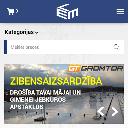
0
Kategorijas
Products
search
ZIBENSAIZSARDZĪBA
DROŠĪBA TAVAI MĀJAI UN
ĢIMENEI JEBKUROS
APSTĀKĻOS
Previous
Next