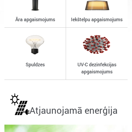
Āra apgaismojums
Iekštelpu apgaismojums
Spuldzes
UV-C dezinfekcijas
apgaismojums
Atjaunojamā enerģija