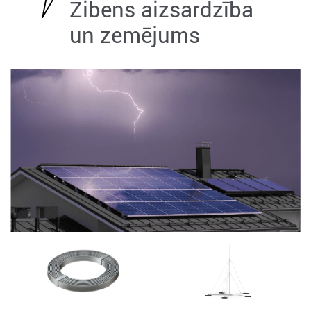
Zibens aizsardzība
un zemējums