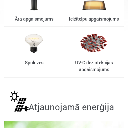
Āra apgaismojums
Iekštelpu apgaismojums
Spuldzes
UV-C dezinfekcijas
apgaismojums
Atjaunojamā enerģija