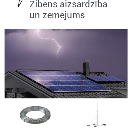
Zibens aizsardzība
un zemējums