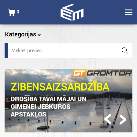
0
Kategorijas
Products
search
ZIBENSAIZSARDZĪBA
DROŠĪBA TAVAI MĀJAI UN
ĢIMENEI JEBKUROS
APSTĀKĻOS
Previous
Next