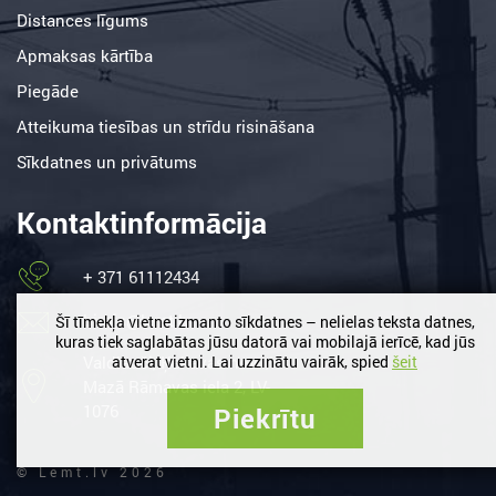
Distances līgums
Apmaksas kārtība
Piegāde
Atteikuma tiesības un strīdu risināšana
Sīkdatnes un privātums
Kontaktinformācija
+ 371 61112434
birojs@lemt.lv
Šī tīmekļa vietne izmanto sīkdatnes – nelielas teksta datnes,
kuras tiek saglabātas jūsu datorā vai mobilajā ierīcē, kad jūs
Valdlauči, Ķekavas nov. /
atverat vietni. Lai uzzinātu vairāk, spied
šeit
Mazā Rāmavas iela 2, LV-
1076
Piekrītu
© Lemt.lv 2026