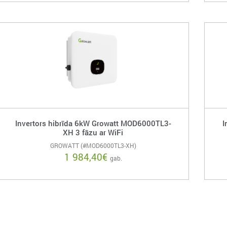
Invertors hibrīda 6kW Growatt MOD6000TL3-
I
XH 3 fāzu ar WiFi
GROWATT (#MOD6000TL3-XH)
1 984,40
€
gab.