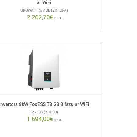
ar WiFi
GROWATT (#MOD12KTL3-X)
2 262,70
€
gab.
Invertors 8kW FoxESS T8 G3 3 fāzu ar WiFi
FoxESS (#T8 G3)
1 694,00
€
gab.