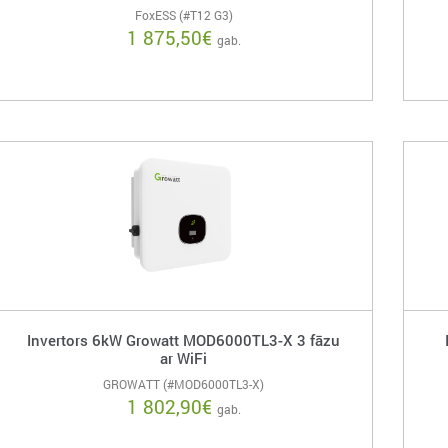
FoxESS (#T12 G3)
1 875,50
€
gab.
Invertors 6kW Growatt MOD6000TL3-X 3 fāzu
ar WiFi
GROWATT (#MOD6000TL3-X)
1 802,90
€
gab.