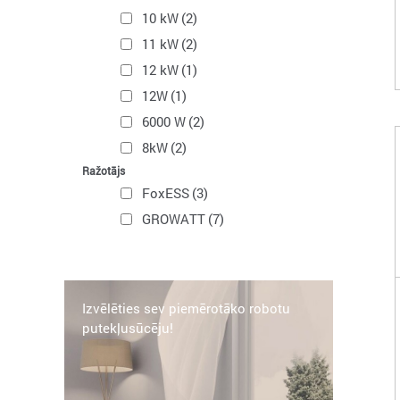
10 kW
(2)
11 kW
(2)
12 kW
(1)
12W
(1)
6000 W
(2)
8kW
(2)
Ražotājs
FoxESS
(3)
GROWATT
(7)
Izvēlēties sev piemērotāko robotu
putekļusūcēju!