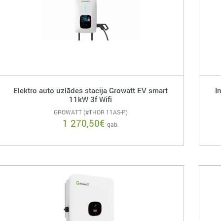
Elektro auto uzlādes stacija Growatt EV smart
I
11kW 3f Wifi
GROWATT (#THOR 11AS-P)
1 270,50
€
gab.