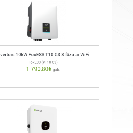
nvertors 10kW FoxESS T10 G3 3 fāzu ar WiFi
FoxESS (#T10 G3)
1 790,80
€
gab.