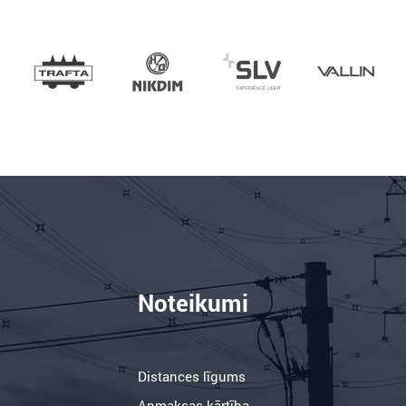
Noteikumi
Distances līgums
Apmaksas kārtība