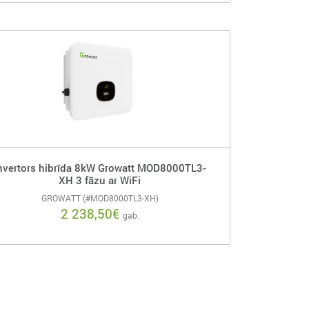
nvertors hibrīda 8kW Growatt MOD8000TL3-
XH 3 fāzu ar WiFi
GROWATT (#MOD8000TL3-XH)
2 238,50
€
gab.