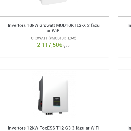
Invertors 10kW Growatt MOD10KTL3-X 3 fāzu
I
ar WiFi
GROWATT (#MOD10KTL3-X)
2 117,50
€
gab.
Invertors 12kW FoxESS T12 G3 3 fāzu ar WiFi
I